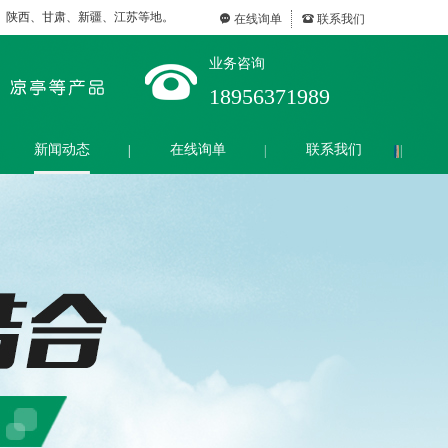
、陕西、甘肃、新疆、江苏等地。
끁
在线询单
뀰
联系我们
业务咨询
18956371989
新闻动态
在线询单
联系我们