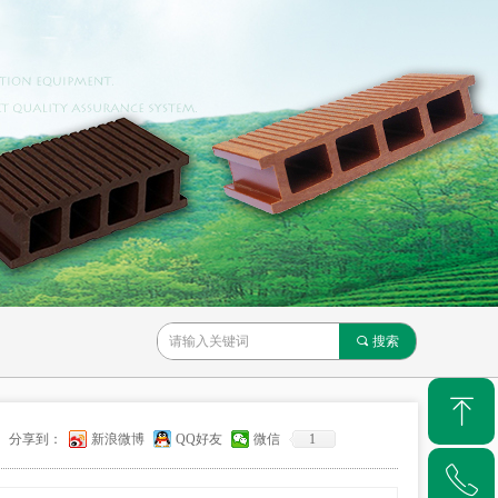
끠
搜索
ꁸ
分享到：
新浪微博
QQ好友
微信
1
ꂅ
回到顶部