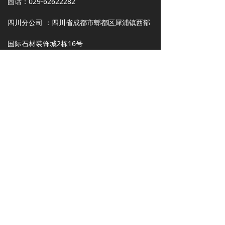
固话：029-62622282
四川分公司 ：四川省成都市郫都区犀浦镇西部
国际石材装饰城2栋16号
联系人：陈伟 手机：13088076158
13228146688
电子地图