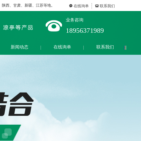
、陕西、甘肃、新疆、江苏等地。
끁
在线询单
뀰
联系我们
业务咨询
18956371989
新闻动态
在线询单
联系我们