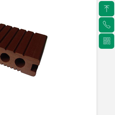
ꁸ
ꂅ
回到顶部
ꀥ
18956371989
手机端二维码