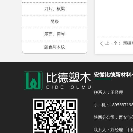
刀片、横梁
凳条
屋面、屋脊
上一个：
新疆塑
ꄴ
颜色与木纹
安徽比德新材料
联系人：王经理
手 机：1895637
陕西分公司：西安市莲
联系人：刘经理 手机：18