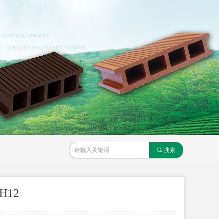
끠
搜索
H12