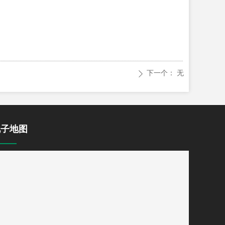
下一个：
无
ꄲ
电子地图