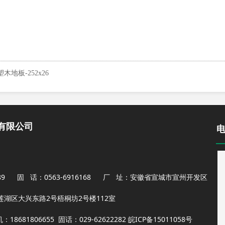
木地板-252x26
有限公司
1989 固 话：0563-6916168 厂 址：安徽省宣城市宣州开发区
湖区大兴东路2号梧桐坊2号楼112室
681806655 固话：029-62622282 皖I
CP备15011058号