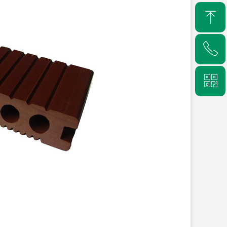
ꁸ
ꂅ
回到顶部
ꀥ
18956371989
手机端二维码