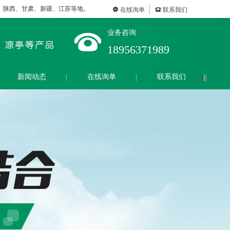
、陕西、甘肃、新疆、江苏等地。
끁
在线询单
뀰
联系我们
业务咨询
18956371989
新闻动态
在线询单
联系我们