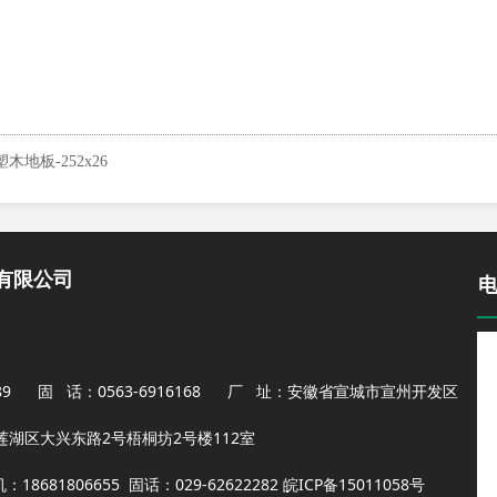
木地板-252x26
有限公司
1989 固 话：0563-6916168 厂 址：安徽省宣城市宣州开发区
湖区大兴东路2号梧桐坊2号楼112室
681806655 固话：029-62622282 皖I
CP备15011058号