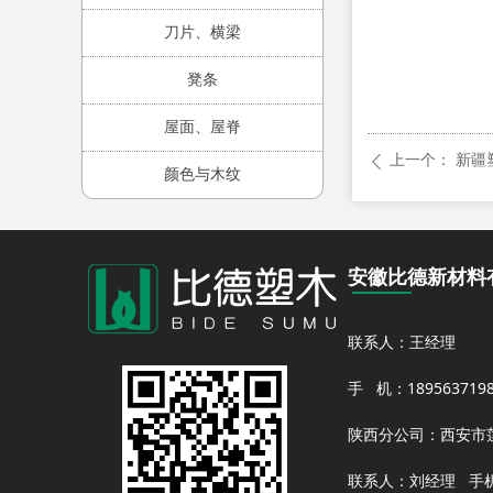
刀片、横梁
凳条
屋面、屋脊
上一个：
新疆塑
ꄴ
颜色与木纹
安徽比德新材料
联系人：王经理
手 机：1895637
陕西分公司：西安市莲
联系人：刘经理 手机：18