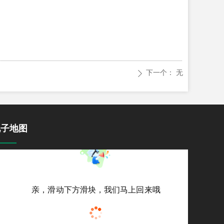
下一个：
无
ꄲ
电子地图